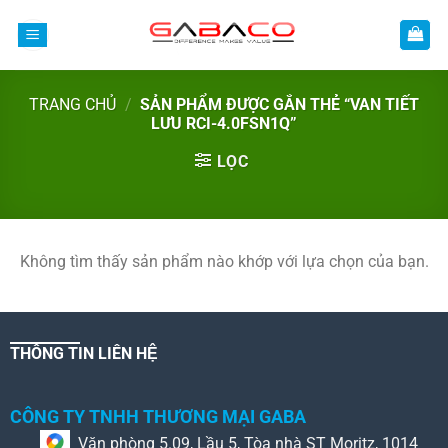
Bỏ
qua
nội
dung
TRANG CHỦ
/
SẢN PHẨM ĐƯỢC GẮN THẺ “VAN TIẾT
LƯU RCI-4.0FSN1Q”
LỌC
Không tìm thấy sản phẩm nào khớp với lựa chọn của bạn.
THÔNG TIN LIÊN HỆ
CÔNG TY TNHH THƯƠNG MẠI GABA
Văn phòng 5.09, Lầu 5, Tòa nhà ST Moritz, 1014