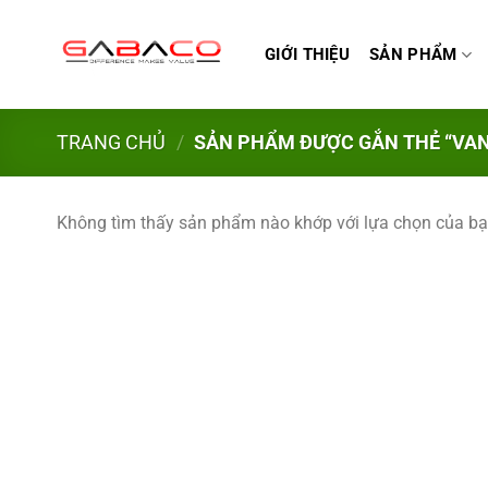
Bỏ
qua
GIỚI THIỆU
SẢN PHẨM
nội
dung
TRANG CHỦ
/
SẢN PHẨM ĐƯỢC GẮN THẺ “VAN 
Không tìm thấy sản phẩm nào khớp với lựa chọn của bạ