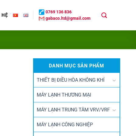
0769 136 836
N HỆ
gabaco.ltd@gmail.com
DANH MỤC SẢN PHẨM
THIẾT BỊ ĐIỀU HÒA KHÔNG KHÍ
MÁY LẠNH THƯƠNG MẠI
MÁY LẠNH TRUNG TÂM VRV/VRF
MÁY LẠNH CÔNG NGHIỆP