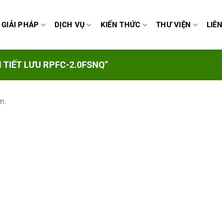
GIẢI PHÁP
DỊCH VỤ
KIẾN THỨC
THƯ VIỆN
LIÊ
TIẾT LƯU RPFC-2.0FSNQ”
n.