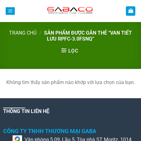
Bỏ
qua
nội
dung
TRANG CHỦ
/
SẢN PHẨM ĐƯỢC GẮN THẺ “VAN TIẾT
LƯU RPFC-3.0FSNQ”
LỌC
Không tìm thấy sản phẩm nào khớp với lựa chọn của bạn.
THÔNG TIN LIÊN HỆ
CÔNG TY TNHH THƯƠNG MẠI GABA
Văn phòng 5.09, Lầu 5, Tòa nhà ST Moritz, 1014