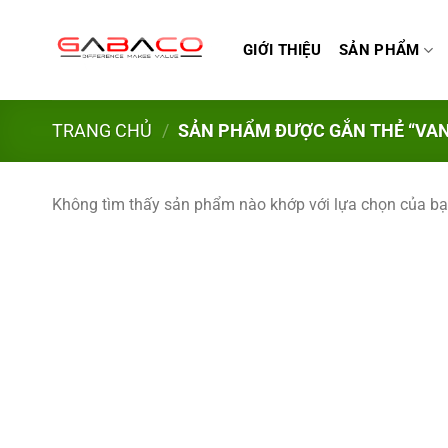
Bỏ
qua
GIỚI THIỆU
SẢN PHẨM
nội
dung
TRANG CHỦ
/
SẢN PHẨM ĐƯỢC GẮN THẺ “VAN 
Không tìm thấy sản phẩm nào khớp với lựa chọn của bạ