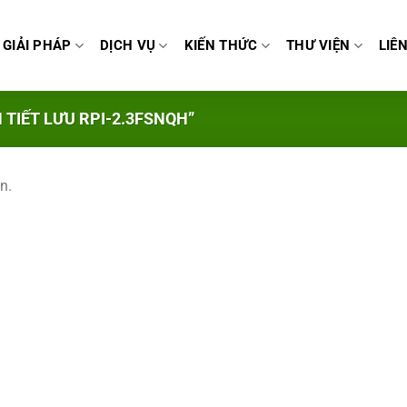
GIẢI PHÁP
DỊCH VỤ
KIẾN THỨC
THƯ VIỆN
LIÊ
TIẾT LƯU RPI-2.3FSNQH”
n.