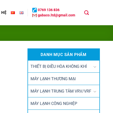
0769 136 836
N HỆ
gabaco.ltd@gmail.com
DANH MỤC SẢN PHẨM
THIẾT BỊ ĐIỀU HÒA KHÔNG KHÍ
MÁY LẠNH THƯƠNG MẠI
MÁY LẠNH TRUNG TÂM VRV/VRF
MÁY LẠNH CÔNG NGHIỆP