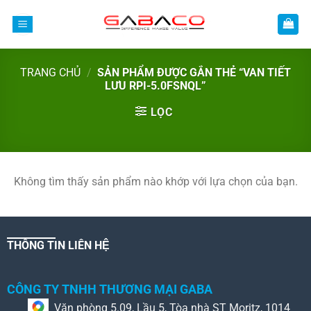
Bỏ
qua
nội
dung
TRANG CHỦ
/
SẢN PHẨM ĐƯỢC GẮN THẺ “VAN TIẾT
LƯU RPI-5.0FSNQL”
LỌC
Không tìm thấy sản phẩm nào khớp với lựa chọn của bạn.
THÔNG TIN LIÊN HỆ
CÔNG TY TNHH THƯƠNG MẠI GABA
Văn phòng 5.09, Lầu 5, Tòa nhà ST Moritz, 1014