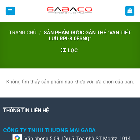
Bỏ
qua
nội
dung
TRANG CHỦ
/
SẢN PHẨM ĐƯỢC GẮN THẺ “VAN TIẾT
LƯU RPI-8.0FSNQ”
LỌC
Không tìm thấy sản phẩm nào khớp với lựa chọn của bạn.
THÔNG TIN LIÊN HỆ
CÔNG TY TNHH THƯƠNG MẠI GABA
Văn phòng 5.09, Lầu 5, Tòa nhà ST Moritz, 1014