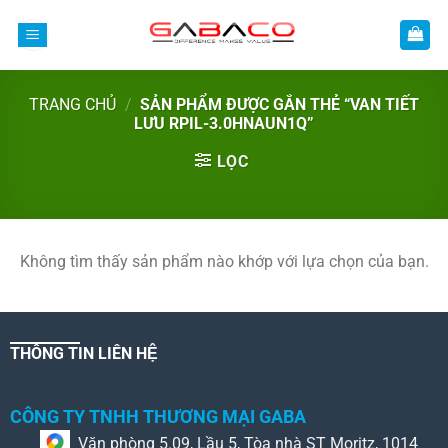
Bỏ
qua
nội
dung
TRANG CHỦ
/
SẢN PHẨM ĐƯỢC GẮN THẺ “VAN TIẾT
LƯU RPIL-3.0HNAUN1Q”
LỌC
Không tìm thấy sản phẩm nào khớp với lựa chọn của bạn.
THÔNG TIN LIÊN HỆ
CÔNG TY TNHH THƯƠNG MẠI GABA
Văn phòng 5.09, Lầu 5, Tòa nhà ST Moritz, 1014