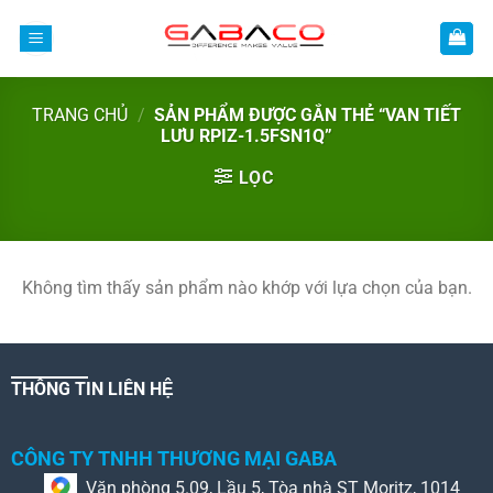
Bỏ
qua
nội
dung
TRANG CHỦ
/
SẢN PHẨM ĐƯỢC GẮN THẺ “VAN TIẾT
LƯU RPIZ-1.5FSN1Q”
LỌC
Không tìm thấy sản phẩm nào khớp với lựa chọn của bạn.
THÔNG TIN LIÊN HỆ
CÔNG TY TNHH THƯƠNG MẠI GABA
Văn phòng 5.09, Lầu 5, Tòa nhà ST Moritz, 1014