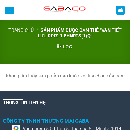
Bỏ
qua
nội
dung
TRANG CHỦ
/
SẢN PHẨM ĐƯỢC GẮN THẺ “VAN TIẾT
LƯU RPIZ-1.8HNDTS(1)Q”
LỌC
Không tìm thấy sản phẩm nào khớp với lựa chọn của bạn.
THÔNG TIN LIÊN HỆ
CÔNG TY TNHH THƯƠNG MẠI GABA
Văn phòng 5.09, Lầu 5, Tòa nhà ST Moritz, 1014