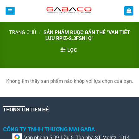
Bỏ
qua
nội
dung
TRANG CHỦ
/
SẢN PHẨM ĐƯỢC GẮN THẺ “VAN TIẾT
LƯU RPIZ-2.3FSN1Q”
LỌC
Không tìm thấy sản phẩm nào khớp với lựa chọn của bạn.
THÔNG TIN LIÊN HỆ
CÔNG TY TNHH THƯƠNG MẠI GABA
Văn phòng 5.09, Lầu 5, Tòa nhà ST Moritz, 1014