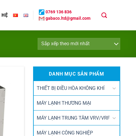
0769 136 836
N HỆ
gabaco.ltd@gmail.com
DANH MỤC SẢN PHẨM
THIẾT BỊ ĐIỀU HÒA KHÔNG KHÍ
MÁY LẠNH THƯƠNG MẠI
MÁY LẠNH TRUNG TÂM VRV/VRF
MÁY LẠNH CÔNG NGHIỆP