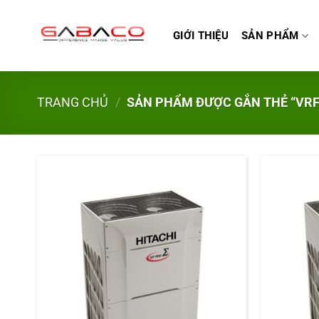
Bỏ
qua
GIỚI THIỆU
SẢN PHẨM
nội
dung
TRANG CHỦ
/
SẢN PHẨM ĐƯỢC GẮN THẺ “VRF