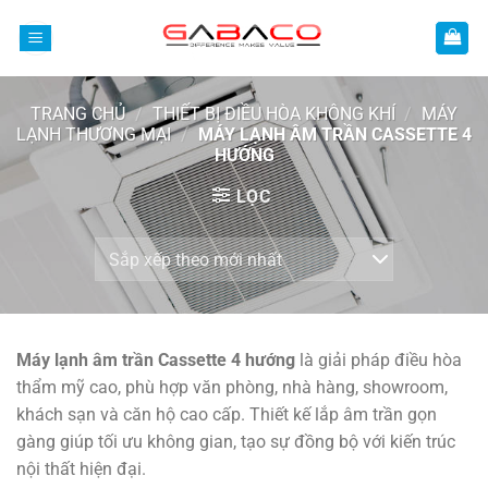
Bỏ
qua
nội
dung
TRANG CHỦ
/
THIẾT BỊ ĐIỀU HÒA KHÔNG KHÍ
/
MÁY
LẠNH THƯƠNG MẠI
/
MÁY LẠNH ÂM TRẦN CASSETTE 4
HƯỚNG
LỌC
Máy lạnh âm trần Cassette 4 hướng
là giải pháp điều hòa
thẩm mỹ cao, phù hợp văn phòng, nhà hàng, showroom,
khách sạn và căn hộ cao cấp. Thiết kế lắp âm trần gọn
gàng giúp tối ưu không gian, tạo sự đồng bộ với kiến trúc
nội thất hiện đại.