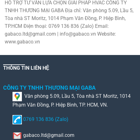
HỖ TRỢ TƯ VẤN LỰA CHỌN GIẢI PHÁP HVAC CÔNG TY
TNHH THƯƠNG MẠI GABA Địa chỉ: Văn phòng 5.09, Lầu 5,
Tòa nhà ST Moritz, 1014 Phạm Văn Đồng, P. Hiệp Bình,
TP.HCM Điện thoại: 0769 136 836 (Zalo) Email:
gabaco.ltd@gmail.com | info@gabaco.vn Website:
www.gabaco.vn
THÔNG TIN LIÊN HỆ
CÔNG TY TNHH THƯƠNG MẠI GABA
Văn phòng 5.09, Lầu 5, Tòa nhà ST Moritz, 1014
Phạm Văn Đồng, P. Hiệp Bình, TP. HCM, VN.
0769 136 836 (Zalo)
gabaco.ltd@gmail.com