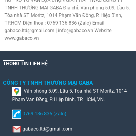
HỖ TRỢ TƯ VẤN LỰA CHỌN GIẢI PHÁP HVAC CÔNG TY
TNHH THƯƠNG MẠI GABA Địa chỉ: Văn phòng 5.09, Lầu 5,
Tòa nhà ST Moritz, 1014 Phạm Văn Đồng, P. Hiệp Bình,
TP.HCM Điện thoại: 0769 136 836 (Zalo) Email:
gabaco.ltd@gmail.com | info@gabaco.vn Website:
www.gabaco.vn
THÔNG TIN LIÊN HỆ
CÔNG TY TNHH THƯƠNG MẠI GABA
Văn phòng 5.09, Lầu 5, Tòa nhà ST Moritz, 1014
Phạm Văn Đồng, P. Hiệp Bình, TP. HCM, VN.
0769 136 836 (Zalo)
gabaco.ltd@gmail.com