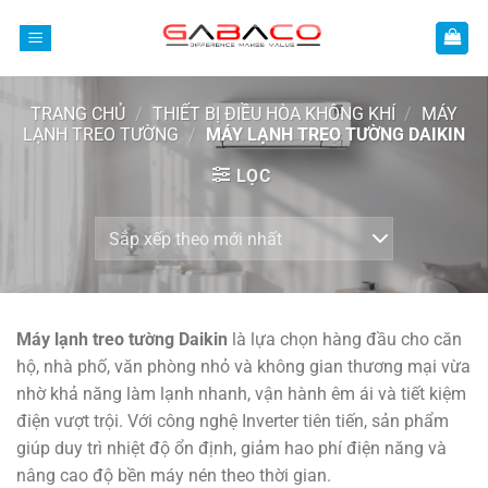
Bỏ
qua
nội
dung
TRANG CHỦ
/
THIẾT BỊ ĐIỀU HÒA KHÔNG KHÍ
/
MÁY
LẠNH TREO TƯỜNG
/
MÁY LẠNH TREO TƯỜNG DAIKIN
LỌC
Máy lạnh treo tường Daikin
là lựa chọn hàng đầu cho căn
hộ, nhà phố, văn phòng nhỏ và không gian thương mại vừa
nhờ khả năng làm lạnh nhanh, vận hành êm ái và tiết kiệm
điện vượt trội. Với công nghệ Inverter tiên tiến, sản phẩm
giúp duy trì nhiệt độ ổn định, giảm hao phí điện năng và
nâng cao độ bền máy nén theo thời gian.