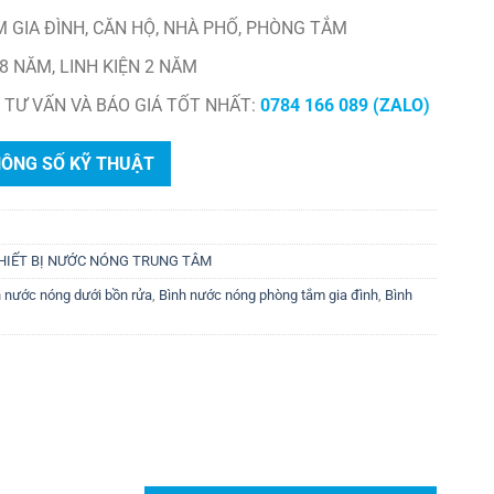
 GIA ĐÌNH, CĂN HỘ, NHÀ PHỐ, PHÒNG TẮM
8 NĂM, LINH KIỆN 2 NĂM
 TƯ VẤN VÀ BÁO GIÁ TỐT NHẤT:
0784 166 089 (ZALO)
HÔNG SỐ KỸ THUẬT
HIẾT BỊ NƯỚC NÓNG TRUNG TÂM
 nước nóng dưới bồn rửa
,
Bình nước nóng phòng tắm gia đình
,
Bình