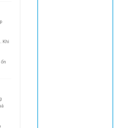
úp
. Khi
 ổn
g
uá
o