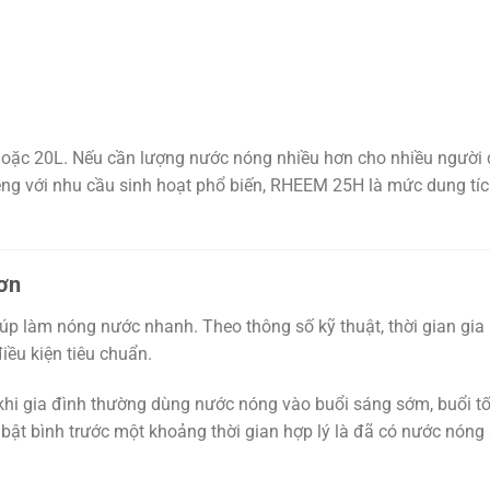
L hoặc 20L. Nếu cần lượng nước nóng nhiều hơn cho nhiều người
Riêng với nhu cầu sinh hoạt phổ biến, RHEEM 25H là mức dung tí
hơn
giúp làm nóng nước nhanh. Theo thông số kỹ thuật, thời gian gia 
iều kiện tiêu chuẩn.
t khi gia đình thường dùng nước nóng vào buổi sáng sớm, buổi tố
 bật bình trước một khoảng thời gian hợp lý là đã có nước nóng