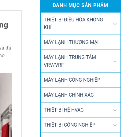
DANH MỤC SẢN PHẨM
THIẾT BỊ ĐIỀU HÒA KHÔNG
óng
KHÍ
MÁY LẠNH THƯƠNG MẠI
 và đủ
cho
MÁY LẠNH TRUNG TÂM
VRV/VRF
MÁY LẠNH CÔNG NGHIỆP
MÁY LẠNH CHÍNH XÁC
THIẾT BỊ HỆ HVAC
THIẾT BỊ CÔNG NGHIỆP