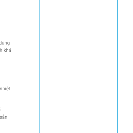
 dùng
ch khá
nhiệt
i
 sẵn