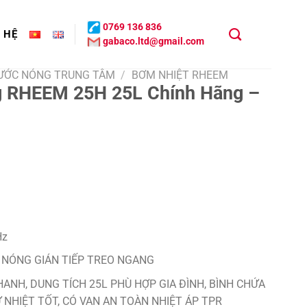
0769 136 836
N HỆ
gabaco.ltd@gmail.com
NƯỚC NÓNG TRUNG TÂM
/
BƠM NHIỆT RHEEM
g RHEEM 25H 25L Chính Hãng –
Hz
 NÓNG GIÁN TIẾP TREO NGANG
ANH, DUNG TÍCH 25L PHÙ HỢP GIA ĐÌNH, BÌNH CHỨA
Ữ NHIỆT TỐT, CÓ VAN AN TOÀN NHIỆT ÁP TPR