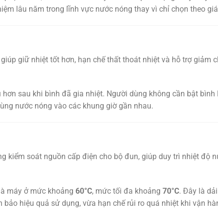
iệm lâu năm trong lĩnh vực nước nóng thay vì chỉ chọn theo giá 
úp giữ nhiệt tốt hơn, hạn chế thất thoát nhiệt và hỗ trợ giảm c
 hơn sau khi bình đã gia nhiệt. Người dùng không cần bật bình 
h dùng nước nóng vào các khung giờ gần nhau.
ng kiểm soát nguồn cấp điện cho bộ đun, giúp duy trì nhiệt độ 
 nhà máy ở mức khoảng
60°C
, mức tối đa khoảng
70°C
. Đây là dải
bảo hiệu quả sử dụng, vừa hạn chế rủi ro quá nhiệt khi vận hà