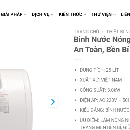
GIẢI PHÁP
DỊCH VỤ
KIẾN THỨC
THƯ VIỆN
LIÊ
TRANG CHỦ
/
THIẾT BỊ 
Bình Nước Nón
An Toàn, Bền Bỉ
DUNG TÍCH: 25 LÍT
XUẤT XỨ: VIỆT NAM
CÔNG SUẤT: 3.0kW
ĐIỆN ÁP: AC 220V – 50
KIỂU DÁNG: BÌNH NƯỚC
ƯU ĐIỂM: LÀM NÓNG NH
TRÁNG MEN BỀN BỈ, GI