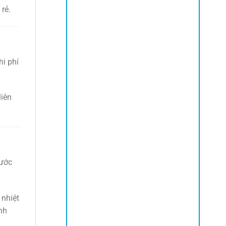
rẻ.
hi phí
liên
nước
 nhiệt
nh