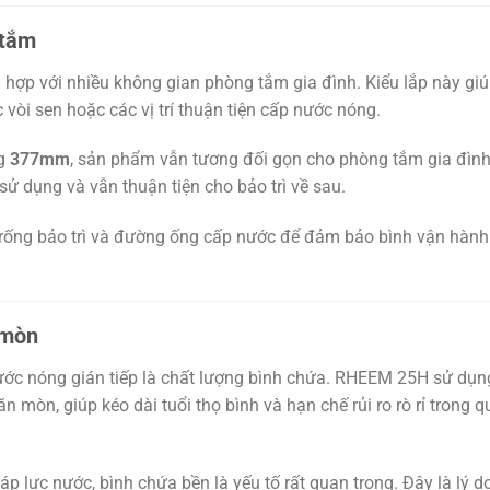
 tắm
ù hợp với nhiều không gian phòng tắm gia đình. Kiểu lắp này gi
c vòi sen hoặc các vị trí thuận tiện cấp nước nóng.
ng
377mm
, sản phẩm vẫn tương đối gọn cho phòng tắm gia đình
 sử dụng và vẫn thuận tiện cho bảo trì về sau.
ng trống bảo trì và đường ống cấp nước để đảm bảo bình vận hành
 mòn
ước nóng gián tiếp là chất lượng bình chứa. RHEEM 25H sử dụn
 mòn, giúp kéo dài tuổi thọ bình và hạn chế rủi ro rò rỉ trong q
áp lực nước, bình chứa bền là yếu tố rất quan trọng. Đây là lý d