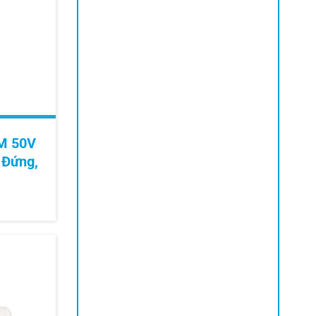
M 50V
 Đứng,