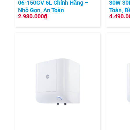
06-150GV 6L Chính Hãng –
30W 30L
Nhỏ Gọn, An Toàn
Toàn, B
2.980.000
₫
4.490.0
+
+