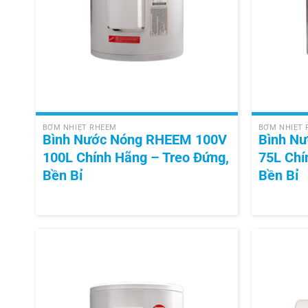
+
+
BƠM NHIỆT RHEEM
BƠM NHIỆT
Bình Nước Nóng RHEEM 100V
Bình N
100L Chính Hãng – Treo Đứng,
75L Chí
Bền Bỉ
Bền Bỉ