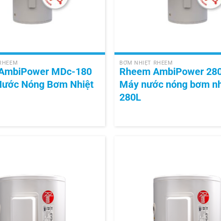
+
 RHEEM
BƠM NHIỆT RHEEM
AmbiPower MDc-180
Rheem AmbiPower 280
Nước Nóng Bơm Nhiệt
Máy nước nóng bơm nh
280L