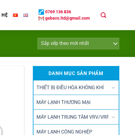
0769 136 836
N HỆ
gabaco.ltd@gmail.com
DANH MỤC SẢN PHẨM
THIẾT BỊ ĐIỀU HÒA KHÔNG KHÍ
MÁY LẠNH THƯƠNG MẠI
MÁY LẠNH TRUNG TÂM VRV/VRF
MÁY LẠNH CÔNG NGHIỆP