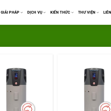
GIẢI PHÁP
DỊCH VỤ
KIẾN THỨC
THƯ VIỆN
LIÊ