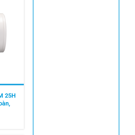
M 25H
oàn,