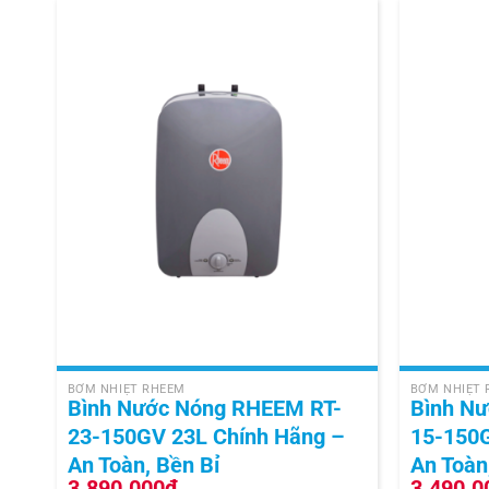
+
+
BƠM NHIỆT RHEEM
BƠM NHIỆT
Bình Nước Nóng RHEEM RT-
Bình N
23-150GV 23L Chính Hãng –
15-150G
An Toàn, Bền Bỉ
An Toàn
3.890.000
₫
3.490.0