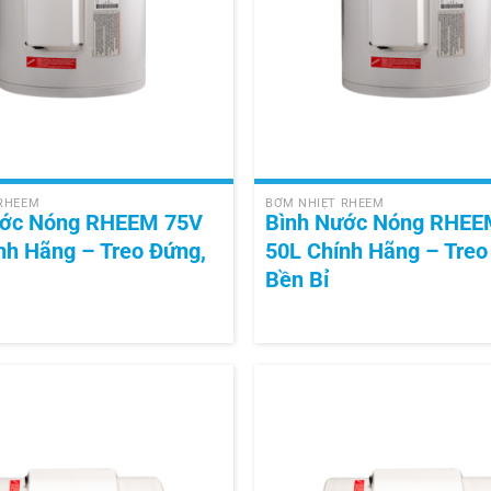
+
 RHEEM
BƠM NHIỆT RHEEM
ước Nóng RHEEM 75V
Bình Nước Nóng RHEE
nh Hãng – Treo Đứng,
50L Chính Hãng – Treo
Bền Bỉ