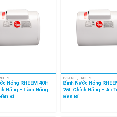
+
 RHEEM
BƠM NHIỆT RHEEM
ước Nóng RHEEM 40H
Bình Nước Nóng RHEE
nh Hãng – Làm Nóng
25L Chính Hãng – An T
Bền Bỉ
Bền Bỉ