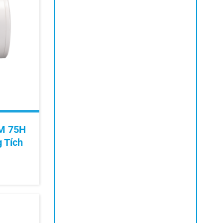
M 75H
 Tích