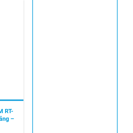
M RT-
ãng –