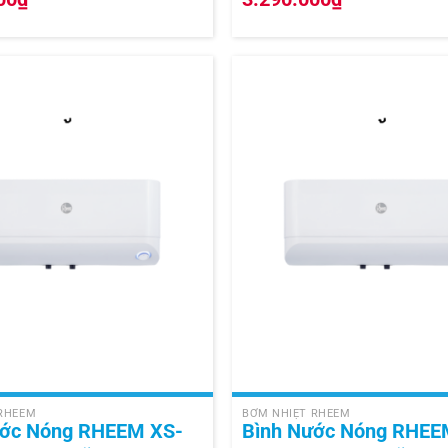
+
 RHEEM
BƠM NHIỆT RHEEM
ước Nóng RHEEM XS-
Bình Nước Nóng RHEE