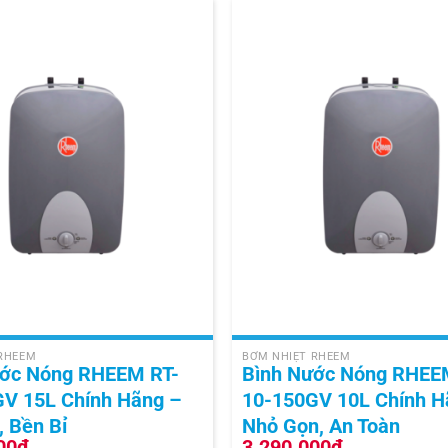
+
 RHEEM
BƠM NHIỆT RHEEM
ước Nóng RHEEM RT-
Bình Nước Nóng RHEE
V 15L Chính Hãng –
10-150GV 10L Chính H
, Bền Bỉ
Nhỏ Gọn, An Toàn
00
₫
3.290.000
₫