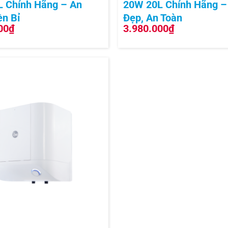
 Chính Hãng – An
20W 20L Chính Hãng –
ền Bỉ
Đẹp, An Toàn
00
₫
3.980.000
₫