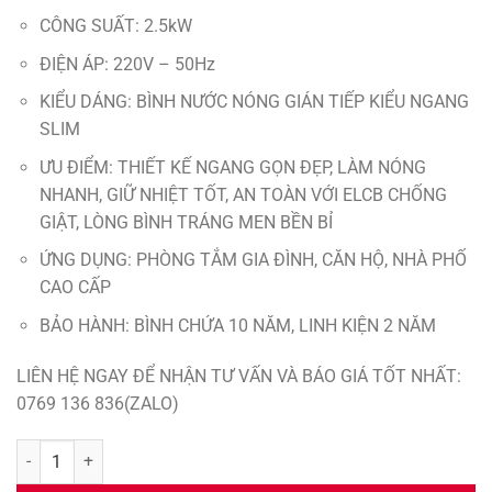
CÔNG SUẤT: 2.5kW
ĐIỆN ÁP: 220V – 50Hz
KIỂU DÁNG: BÌNH NƯỚC NÓNG GIÁN TIẾP KIỂU NGANG
SLIM
ƯU ĐIỂM: THIẾT KẾ NGANG GỌN ĐẸP, LÀM NÓNG
NHANH, GIỮ NHIỆT TỐT, AN TOÀN VỚI ELCB CHỐNG
GIẬT, LÒNG BÌNH TRÁNG MEN BỀN BỈ
ỨNG DỤNG: PHÒNG TẮM GIA ĐÌNH, CĂN HỘ, NHÀ PHỐ
CAO CẤP
BẢO HÀNH: BÌNH CHỨA 10 NĂM, LINH KIỆN 2 NĂM
LIÊN HỆ NGAY ĐỂ NHẬN TƯ VẤN VÀ BÁO GIÁ TỐT NHẤT:
0769 136 836(ZALO)
Bình Nước Nóng RHEEM XS-20W 20L Chính Hãng – Gọn Đẹp, An Toàn