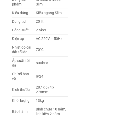
phẩm
Slim
Kiểu dáng
Kiểu ngang Slim
Dung tích
20 lít
Công suất
2.5kW
Điện áp
AC 220V – 50Hz
Nhiệt độ cài
70°C
đặt tối đa
Áp suất tối
800kPa
đa
Chỉ số bảo
IP24
vệ
287 x 674 x
Kích thước
278mm
Khối lượng
13kg
Bình chứa 10 năm,
Bảo hành
linh kiện 2 năm