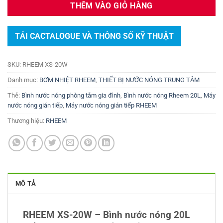
THÊM VÀO GIỎ HÀNG
TẢI CACTALOGUE VÀ THÔNG SỐ KỸ THUẬT
SKU:
RHEEM XS-20W
Danh mục:
BƠM NHIỆT RHEEM
,
THIẾT BỊ NƯỚC NÓNG TRUNG TÂM
Thẻ:
Bình nước nóng phòng tắm gia đình
,
Bình nước nóng Rheem 20L
,
Máy
nước nóng gián tiếp
,
Máy nước nóng gián tiếp RHEEM
Thương hiệu:
RHEEM
MÔ TẢ
RHEEM XS-20W – Bình nước nóng 20L