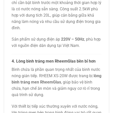
chỉ cần bật bình trước một khoảng thời gian hợp lý
là có nước nóng sẵn sàng. Công suất 2.5kW phù
hợp với dung tích 20L, giúp cân bằng giữa khả
năng làm nóng và nhu cầu sử dụng điện trong gia
đình.
Sản phẩm sử dụng điện áp
220V – 50Hz
, phù hợp
với nguồn điện dân dụng tại Việt Nam.
4. Lòng bình tráng men RheemGlas bền bỉ hơn
Bình chứa là phần quan trọng nhất của bình nước
nóng gián tiếp. RHEEM XS-20W được trang bị
lòng
bình tráng men RheemGlas
, giúp bảo vệ bình
chứa, hạn chế ăn mòn và giảm nguy cơ rò rỉ trong
quá trình sử dụng.
Với thiết bị tiếp xúc thường xuyên với nước nóng,
lớp tráng men bên trong bình đóng vai trò rất quan