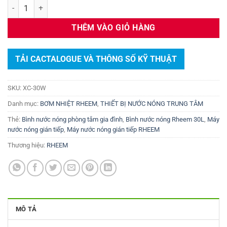
Bình Nước Nóng RHEEM XC-30W 30L Chính Hãng – Bền Bỉ, An Toàn 
THÊM VÀO GIỎ HÀNG
TẢI CACTALOGUE VÀ THÔNG SỐ KỸ THUẬT
SKU:
XC-30W
Danh mục:
BƠM NHIỆT RHEEM
,
THIẾT BỊ NƯỚC NÓNG TRUNG TÂM
Thẻ:
Bình nước nóng phòng tắm gia đình
,
Bình nước nóng Rheem 30L
,
Máy
nước nóng gián tiếp
,
Máy nước nóng gián tiếp RHEEM
Thương hiệu:
RHEEM
MÔ TẢ