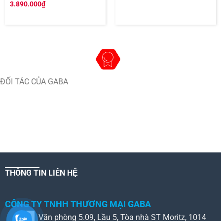
3.890.000
₫
ĐỐI TÁC CỦA GABA
THÔNG TIN LIÊN HỆ
CÔNG TY TNHH THƯƠNG MẠI GABA
Văn phòng 5.09, Lầu 5, Tòa nhà ST Moritz, 1014