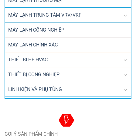
MÁY LẠNH THƯƠNG MẠI
MÁY LẠNH TRUNG TÂM VRV/VRF
MÁY LẠNH CÔNG NGHIỆP
MÁY LẠNH CHÍNH XÁC
THIẾT BỊ HỆ HVAC
THIẾT BỊ CÔNG NGHIỆP
LINH KIỆN VÀ PHỤ TÙNG
GỢI Ý SẢN PHẨM CHÍNH