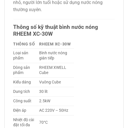
nhỏ, người lớn tuổi hoặc sử dụng nước nóng
thường xuyên.
Thông số kỹ thuật bình nước nóng
RHEEM XC-30W
THÔNG SỐ
RHEEM XC-30W
Loại sản
Bình nước nóng
phẩm
gián tiếp
Dòng sản
RHEEM XWELL
phẩm
Cube
Kiểu dáng
Vuông Cube
Dung tích
30 lít
Công suất
2.5kW
Điện áp
AC 220V – 50Hz
Nhiệt độ cài
70°C
đặt tối đa