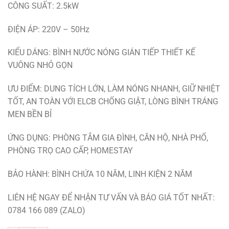
CÔNG SUẤT: 2.5kW
ĐIỆN ÁP: 220V – 50Hz
KIỂU DÁNG: BÌNH NƯỚC NÓNG GIÁN TIẾP THIẾT KẾ
VUÔNG NHỎ GỌN
ƯU ĐIỂM: DUNG TÍCH LỚN, LÀM NÓNG NHANH, GIỮ NHIỆT
TỐT, AN TOÀN VỚI ELCB CHỐNG GIẬT, LÒNG BÌNH TRÁNG
MEN BỀN BỈ
ỨNG DỤNG: PHÒNG TẮM GIA ĐÌNH, CĂN HỘ, NHÀ PHỐ,
PHÒNG TRỌ CAO CẤP, HOMESTAY
BẢO HÀNH: BÌNH CHỨA 10 NĂM, LINH KIỆN 2 NĂM
LIÊN HỆ NGAY ĐỂ NHẬN TƯ VẤN VÀ BÁO GIÁ TỐT NHẤT:
0784 166 089 (ZALO)