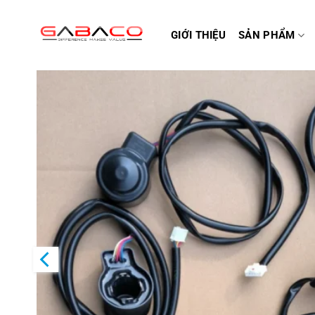
Bỏ
qua
GIỚI THIỆU
SẢN PHẨM
nội
dung