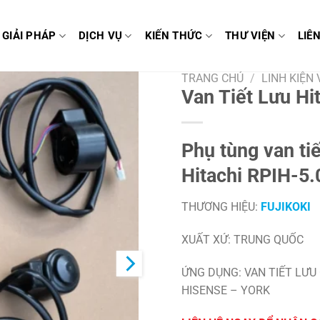
GIẢI PHÁP
DỊCH VỤ
KIẾN THỨC
THƯ VIỆN
LIÊ
TRANG CHỦ
/
LINH KIỆN
Van Tiết Lưu H
Phụ tùng van tiế
Hitachi RPIH-5
THƯƠNG HIỆU:
FUJIKOKI
XUẤT XỨ: TRUNG QUỐC
ỨNG DỤNG: VAN TIẾT LƯU
HISENSE – YORK