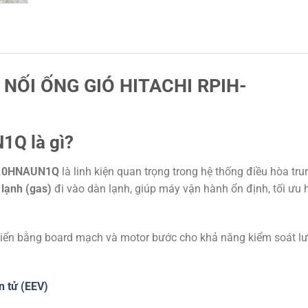
NỐI ỐNG GIÓ HITACHI RPIH-
1Q là gì?
-5.0HNAUN1Q
là linh kiện quan trọng trong hệ thống điều hòa tru
 lạnh (gas)
đi vào dàn lạnh, giúp máy vận hành ổn định, tối ưu 
iển bằng board mạch và motor bước cho khả năng kiểm soát l
ện tử (EEV)