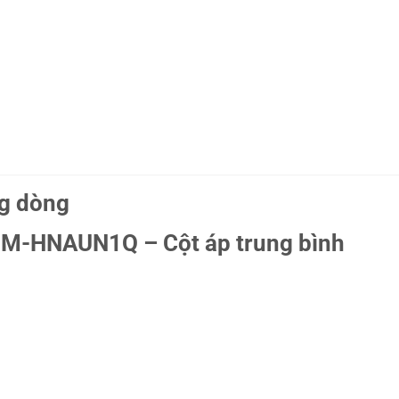
ng dòng
IM-HNAUN1Q – Cột áp trung bình