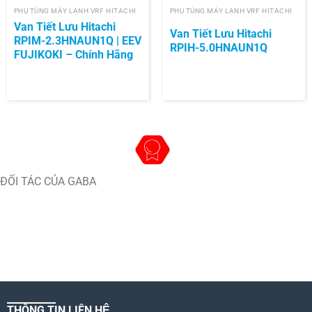
PHỤ TÙNG MÁY LẠNH VRF HITACHI
PHỤ TÙNG MÁY LẠNH VRF HITACHI
Van Tiết Lưu Hitachi
Van Tiết Lưu Hitachi
RPIM-2.3HNAUN1Q | EEV
RPIH-5.0HNAUN1Q
FUJIKOKI – Chính Hãng
ĐỐI TÁC CỦA GABA
THÔNG TIN LIÊN HỆ