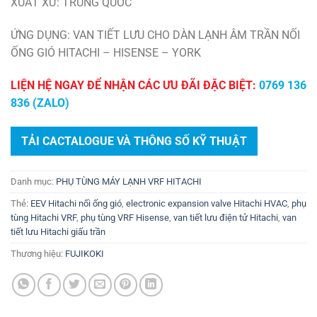
XUẤT XỨ: TRUNG QUỐC
ỨNG DỤNG: VAN TIẾT LƯU CHO DÀN LẠNH ÂM TRẦN NỐI
ỐNG GIÓ HITACHI – HISENSE – YORK
LIỆN HỆ NGAY ĐỂ NHẬN CÁC ƯU ĐÃI ĐẶC BIỆT:
0769 136
836 (ZALO)
TẢI CACTALOGUE VÀ THÔNG SỐ KỸ THUẬT
Danh mục:
PHỤ TÙNG MÁY LẠNH VRF HITACHI
Thẻ:
EEV Hitachi nối ống gió
,
electronic expansion valve Hitachi HVAC
,
phụ
tùng Hitachi VRF
,
phụ tùng VRF Hisense
,
van tiết lưu điện tử Hitachi
,
van
tiết lưu Hitachi giấu trần
Thương hiệu:
FUJIKOKI