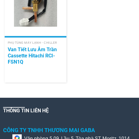
PHỤ TÙNG MÁY LẠNH - CHILLER
Van Tiết Lưu Âm Trần
Cassette Hitachi RCI-
FSN1Q
THÔNG TIN LIÊN HỆ
CÔNG TY TNHH THƯƠNG MẠI GABA
Văn phòng 5.09, Lầu 5, Tòa nhà ST Moritz, 1014