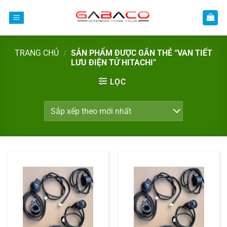
Bỏ
qua
nội
dung
TRANG CHỦ
/
SẢN PHẨM ĐƯỢC GẮN THẺ “VAN TIẾT
LƯU ĐIỆN TỬ HITACHI”
LỌC