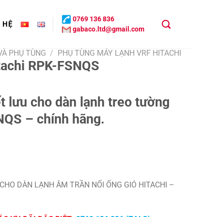
0769 136 836
N HỆ
gabaco.ltd@gmail.com
 VÀ PHỤ TÙNG
/
PHỤ TÙNG MÁY LẠNH VRF HITACHI
itachi RPK-FSNQS
t lưu cho dàn lạnh treo tường
NQS – chính hãng.
 CHO DÀN LẠNH ÂM TRẦN NỐI ỐNG GIÓ HITACHI –