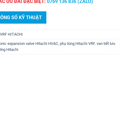
ÁC ƯU ĐÃI ĐẶC BIỆT:
0769 136 836 (ZALO)
HÔNG SỐ KỸ THUẬT
VRF HITACHI
ronic expansion valve Hitachi HVAC
,
phụ tùng Hitachi VRF
,
van tiết lưu
ường Hitachi