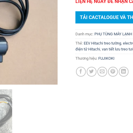
LIỆN HỆ NGAY ĐỂ NHẬN C
TẢI CACTALOGUE VÀ T
Danh mục:
PHỤ TÙNG MÁY LẠNH 
Thẻ:
EEV Hitachi treo tường
,
elect
điện tử Hitachi
,
van tiết lưu treo t
Thương hiệu:
FUJIKOKI