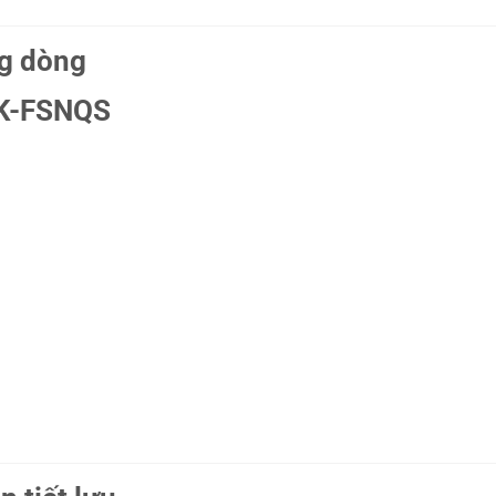
ng dòng
PK-FSNQS