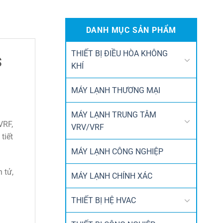
DANH MỤC SẢN PHẨM
THIẾT BỊ ĐIỀU HÒA KHÔNG
S
KHÍ
MÁY LẠNH THƯƠNG MẠI
MÁY LẠNH TRUNG TÂM
VRF,
VRV/VRF
tiết
MÁY LẠNH CÔNG NGHIỆP
 tử,
MÁY LẠNH CHÍNH XÁC
THIẾT BỊ HỆ HVAC