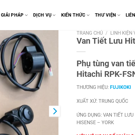
GIẢI PHÁP
DỊCH VỤ
KIẾN THỨC
THƯ VIỆN
LIÊ
TRANG CHỦ
/
LINH KIỆN
Van Tiết Lưu H
Phụ tùng van tiế
Hitachi RPK-FS
THƯƠNG HIỆU:
FUJIKOKI
XUẤT XỨ: TRUNG QUỐC
ỨNG DỤNG: VAN TIẾT LƯU
HISENSE – YORK