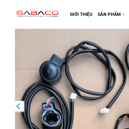
Bỏ
qua
GIỚI THIỆU
SẢN PHẨM
nội
dung