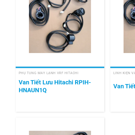
+
+
PHỤ TÙNG MÁY LẠNH VRF HITACHI
LINH KIỆN 
Van Tiết Lưu Hitachi RPIH-
Van Tiế
HNAUN1Q