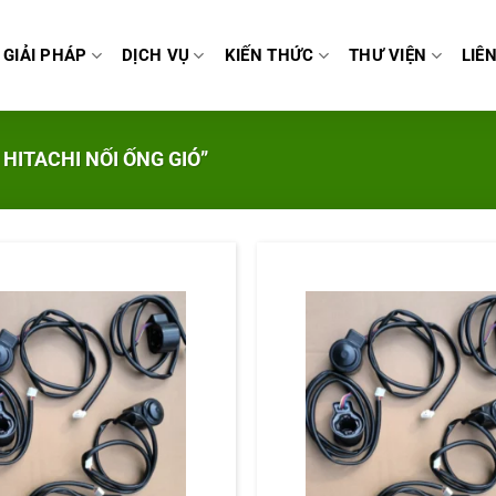
GIẢI PHÁP
DỊCH VỤ
KIẾN THỨC
THƯ VIỆN
LIÊ
HITACHI NỐI ỐNG GIÓ”