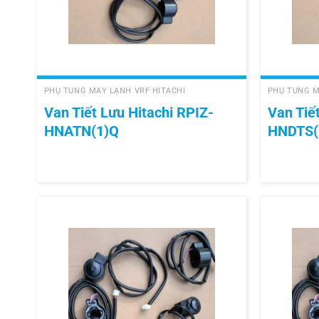
+
+
PHỤ TÙNG MÁY LẠNH VRF HITACHI
PHỤ TÙNG M
Van Tiết Lưu Hitachi RPIZ-
Van Tiế
HNATN(1)Q
HNDTS(