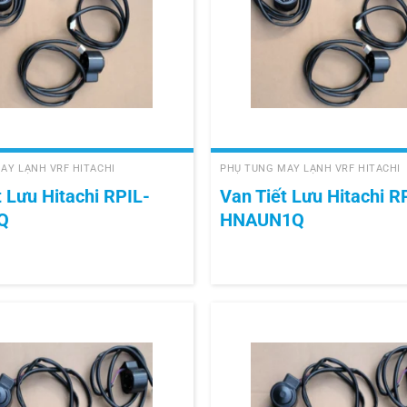
+
ÁY LẠNH VRF HITACHI
PHỤ TÙNG MÁY LẠNH VRF HITACHI
t Lưu Hitachi RPIL-
Van Tiết Lưu Hitachi R
Q
HNAUN1Q