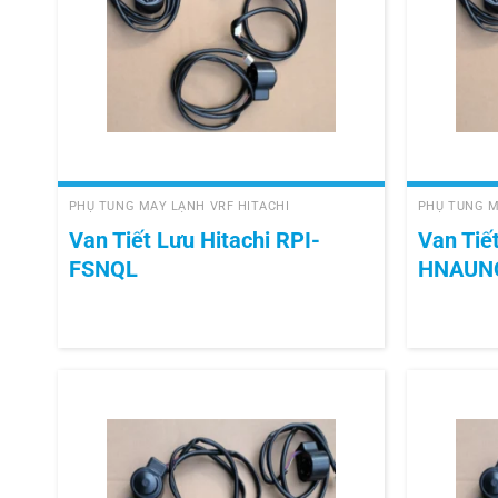
+
+
PHỤ TÙNG MÁY LẠNH VRF HITACHI
PHỤ TÙNG M
Van Tiết Lưu Hitachi RPI-
Van Tiế
FSNQL
HNAUN