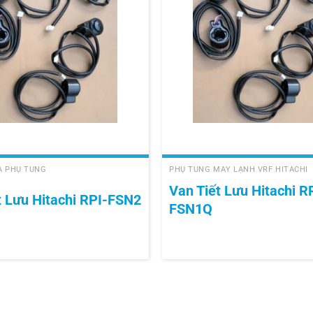
+
VÀ PHỤ TÙNG
PHỤ TÙNG MÁY LẠNH VRF HITACHI
Van Tiết Lưu Hitachi R
t Lưu Hitachi RPI-FSN2
FSN1Q