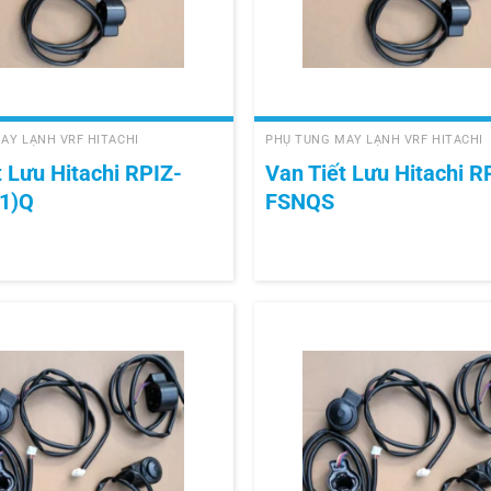
+
ÁY LẠNH VRF HITACHI
PHỤ TÙNG MÁY LẠNH VRF HITACHI
t Lưu Hitachi RPIZ-
Van Tiết Lưu Hitachi R
1)Q
FSNQS