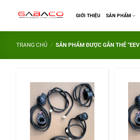
Bỏ
qua
GIỚI THIỆU
SẢN PHẨM
nội
dung
TRANG CHỦ
/
SẢN PHẨM ĐƯỢC GẮN THẺ “EEV 