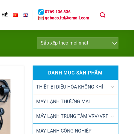
0769 136 836
N HỆ
gabaco.ltd@gmail.com
DANH MỤC SẢN PHẨM
THIẾT BỊ ĐIỀU HÒA KHÔNG KHÍ
MÁY LẠNH THƯƠNG MẠI
MÁY LẠNH TRUNG TÂM VRV/VRF
MÁY LẠNH CÔNG NGHIỆP