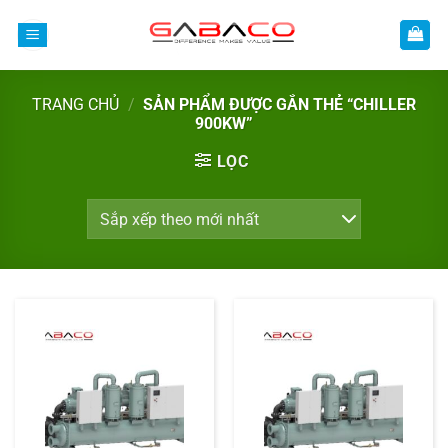
Bỏ
qua
nội
dung
TRANG CHỦ
/
SẢN PHẨM ĐƯỢC GẮN THẺ “CHILLER
900KW”
LỌC