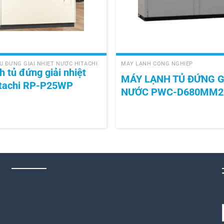
+
Ủ ĐỨNG GIẢI NHIỆT NƯỚC HITACHI
MÁY LẠNH CÔNG NGHIỆP
h tủ đứng giải nhiệt
MÁY LẠNH TỦ ĐỨNG G
itachi RP-P25WP
NƯỚC PWC-D680MM2