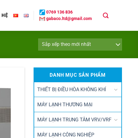
0769 136 836
N HỆ
gabaco.ltd@gmail.com
DANH MỤC SẢN PHẨM
THIẾT BỊ ĐIỀU HÒA KHÔNG KHÍ
MÁY LẠNH THƯƠNG MẠI
MÁY LẠNH TRUNG TÂM VRV/VRF
MÁY LẠNH CÔNG NGHIỆP