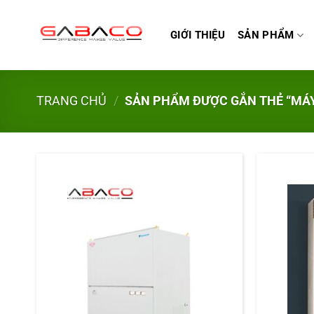
Bỏ
qua
GIỚI THIỆU
SẢN PHẨM
nội
dung
TRANG CHỦ
/
SẢN PHẨM ĐƯỢC GẮN THẺ “MÁY