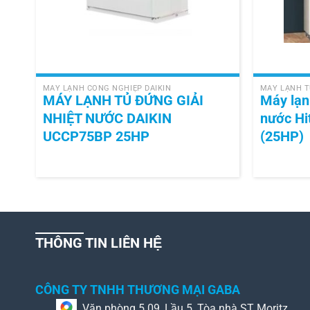
+
+
MÁY LẠNH CÔNG NGHIỆP DAIKIN
MÁY LẠNH T
MÁY LẠNH TỦ ĐỨNG GIẢI
Máy lạn
NHIỆT NƯỚC DAIKIN
nước H
UCCP75BP 25HP
(25HP)
THÔNG TIN LIÊN HỆ
CÔNG TY TNHH THƯƠNG MẠI GABA
Văn phòng 5.09, Lầu 5, Tòa nhà ST Moritz,