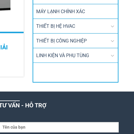
MÁY LẠNH CHÍNH XÁC
THIẾT BỊ HỆ HVAC
THIẾT BỊ CÔNG NGHIỆP
IẢI
LINH KIỆN VÀ PHỤ TÙNG
TƯ VẤN - HỖ TRỢ