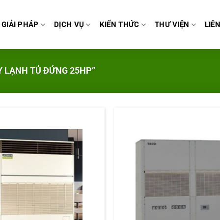
GIẢI PHÁP
DỊCH VỤ
KIẾN THỨC
THƯ VIỆN
LIÊ
 LẠNH TỦ ĐỨNG 25HP”