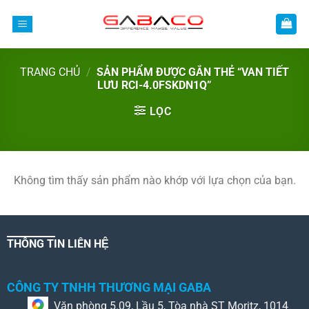
Bỏ
qua
nội
dung
TRANG CHỦ
/
SẢN PHẨM ĐƯỢC GẮN THẺ “VAN TIẾT
LƯU RCI-4.0FSKDN1Q”
LỌC
Không tìm thấy sản phẩm nào khớp với lựa chọn của bạn.
THÔNG TIN LIÊN HỆ
CÔNG TY TNHH THƯƠNG MẠI GABA
Văn phòng 5.09, Lầu 5, Tòa nhà ST Moritz, 1014