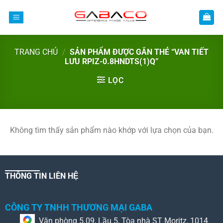
Bỏ
qua
nội
dung
TRANG CHỦ
/
SẢN PHẨM ĐƯỢC GẮN THẺ “VAN TIẾT
LƯU RPIZ-0.8HNDTS(1)Q”
LỌC
Không tìm thấy sản phẩm nào khớp với lựa chọn của bạn.
THÔNG TIN LIÊN HỆ
CÔNG TY TNHH THƯƠNG MẠI GABA
Văn phòng 5.09, Lầu 5, Tòa nhà ST Moritz, 1014