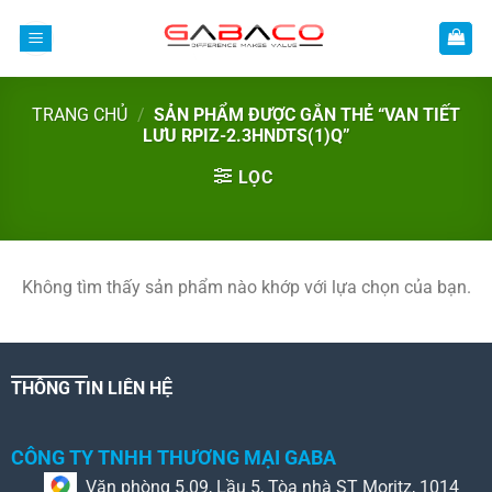
Bỏ
qua
nội
dung
TRANG CHỦ
/
SẢN PHẨM ĐƯỢC GẮN THẺ “VAN TIẾT
LƯU RPIZ-2.3HNDTS(1)Q”
LỌC
Không tìm thấy sản phẩm nào khớp với lựa chọn của bạn.
THÔNG TIN LIÊN HỆ
CÔNG TY TNHH THƯƠNG MẠI GABA
Văn phòng 5.09, Lầu 5, Tòa nhà ST Moritz, 1014