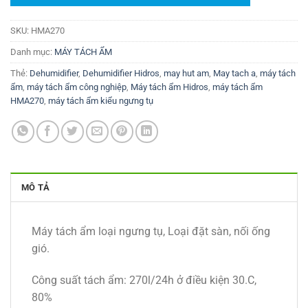
SKU:
HMA270
Danh mục:
MÁY TÁCH ẨM
Thẻ:
Dehumidifier
,
Dehumidifier Hidros
,
may hut am
,
May tach a
,
máy tách
ẩm
,
máy tách ẩm công nghiệp
,
Máy tách ẩm Hidros
,
máy tách ẩm
HMA270
,
máy tách ẩm kiểu ngưng tụ
MÔ TẢ
Máy tách ẩm loại ngưng tụ, Loại đặt sàn, nối ống
gió.
Công suất tách ẩm: 270l/24h ở điều kiện 30.C,
80%