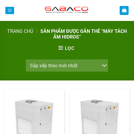
Bỏ
qua
nội
dung
TRANG CHỦ
/
SẢN PHẨM ĐƯỢC GẮN THẺ “MÁY TÁCH
ẨM HIDROS”
LỌC