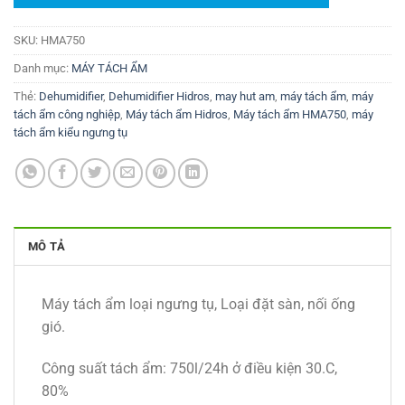
SKU:
HMA750
Danh mục:
MÁY TÁCH ẨM
Thẻ:
Dehumidifier
,
Dehumidifier Hidros
,
may hut am
,
máy tách ẩm
,
máy
tách ẩm công nghiệp
,
Máy tách ẩm Hidros
,
Máy tách ẩm HMA750
,
máy
tách ẩm kiểu ngưng tụ
MÔ TẢ
Máy tách ẩm loại ngưng tụ, Loại đặt sàn, nối ống
gió.
Công suất tách ẩm: 750l/24h ở điều kiện 30.C,
80%