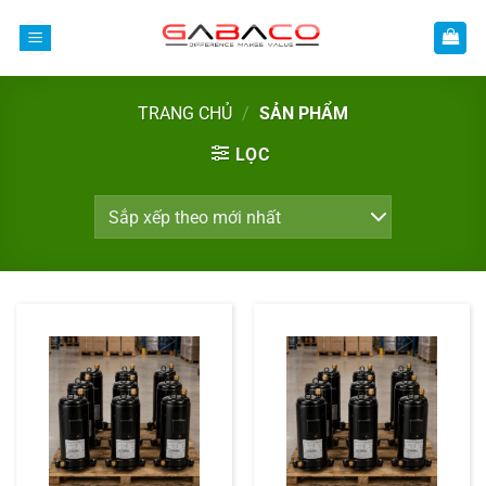
Bỏ
qua
nội
dung
TRANG CHỦ
/
SẢN PHẨM
LỌC