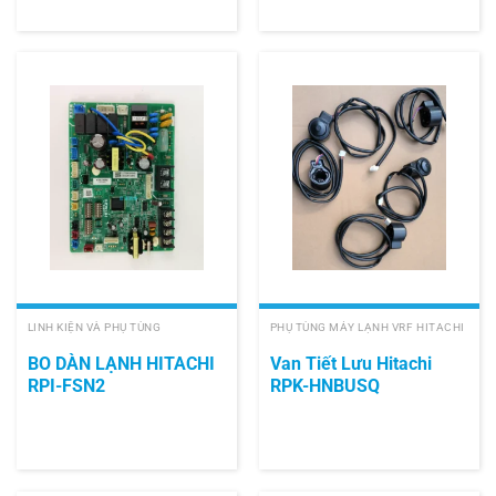
LINH KIỆN VÀ PHỤ TÙNG
PHỤ TÙNG MÁY LẠNH VRF HITACHI
BO DÀN LẠNH HITACHI
Van Tiết Lưu Hitachi
RPI-FSN2
RPK-HNBUSQ