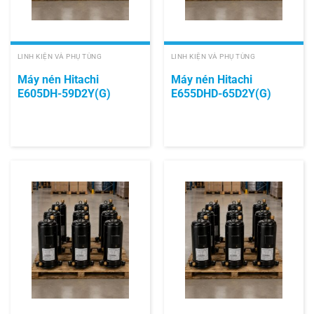
LINH KIỆN VÀ PHỤ TÙNG
LINH KIỆN VÀ PHỤ TÙNG
Máy nén Hitachi
Máy nén Hitachi
E605DH-59D2Y(G)
E655DHD-65D2Y(G)